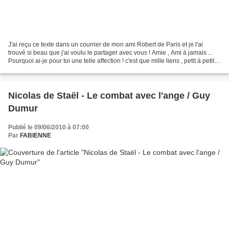
J'ai reçu ce texte dans un courrier de mon ami Robert de Paris et je l'ai
trouvé si beau que j'ai voulu le partager avec vous ! Amie , Ami à jamais ...
Pourquoi ai-je pour toi une telle affection ! c'est que mille liens , petit à petit ,
ont tissé notre...
Nicolas de Staël - Le combat avec l'ange / Guy
Dumur
Publié le 09/06/2010 à 07:00
Par
FABIENNE