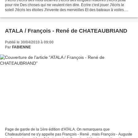
pour rire Des choses qui ne veulent rien dire. Ecrire c'est jouer J'écris le
soleil J'écris les étoiles J'invente des merveilles Et des bateaux à voiles.
Ecrire c'est rêver...
ATALA / François - René de CHATEAUBRIAND
Publié le 30/04/2010 à 09:00
Par
FABIENNE
Page de garde de la 1ère édition d'ATALA. On remarquera que
Chateaubriand ne s'y appelle pas François - René , mais François - Auguste