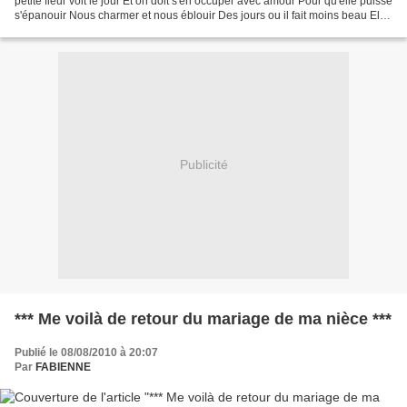
petite fleur voit le jour Et on doit s'en occuper avec amour Pour qu'elle puisse
s'épanouir Nous charmer et nous éblouir Des jours ou il fait moins beau Elle
penche la tete et fait...
Publicité
*** Me voilà de retour du mariage de ma nièce ***
Publié le 08/08/2010 à 20:07
Par
FABIENNE