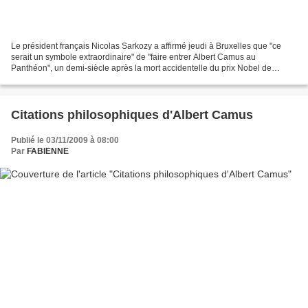
Le président français Nicolas Sarkozy a affirmé jeudi à Bruxelles que "ce
serait un symbole extraordinaire" de "faire entrer Albert Camus au
Panthéon", un demi-siècle après la mort accidentelle du prix Nobel de
littérature. M. Sarkozy était interrogé...
Citations philosophiques d'Albert Camus
Publié le 03/11/2009 à 08:00
Par
FABIENNE