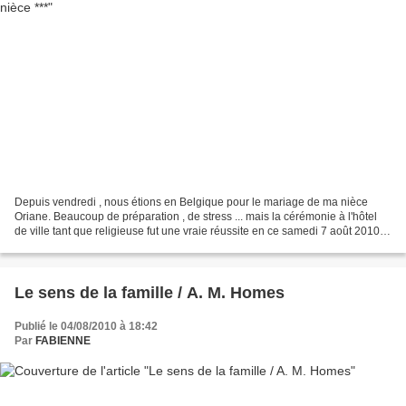
Depuis vendredi , nous étions en Belgique pour le mariage de ma nièce
Oriane. Beaucoup de préparation , de stress ... mais la cérémonie à l'hôtel
de ville tant que religieuse fut une vraie réussite en ce samedi 7 août 2010.
J'ai été émue en rentrant dans...
Le sens de la famille / A. M. Homes
Publié le 04/08/2010 à 18:42
Par
FABIENNE