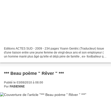
Editions ACTES SUD - 2009 - 234 pages Yoann Gentric (Traducteur) Issue
d'une liaison entre une jeune femme de vingt-deux ans et son employeur (
un homme marié plus âgé qu'elle et déjà père de famille , ex- footballeur qui
ne tiendra jamais sa promesse...
*** Beau poème " Rêver " ***
Publié le 03/08/2010 à 08:00
Par
FABIENNE