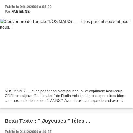
Publié le 04/12/2009 à 08:00
Par
FABIENNE
NOS MAINS........elles parlent souvent pour nous...et expriment beaucoup.
Célèbre sculpture " Les mains " de Rodin Voici quelques expressions bien
connues sur le thème des " MAINS ". Avoir deux mains gauches et avoir cinq
pouces à chaque main : être maladroit...
Beau Texte : " Joyeuses " fêtes ...
Publié le 21/12/2009 à 19:37