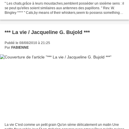
" Les chats,grâce à leurs moustaches,semblent posséder un sixième sens : il
se peut qu'elles soient similaires aux antennes des papillons. " Rev. W.
Bingley **** " Cats,by means of their whiskers,seem to possess something
like an additionnal sense : thes...
*** La vie / Jacqueline G. Bujold ***
Publié le 08/08/2010 à 21:25
Par
FABIENNE
La vie C'est comme un petit grain Qu'on sème délicatement un matin Une