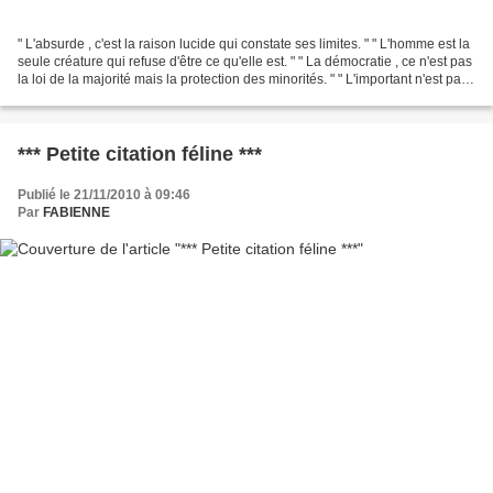
" L'absurde , c'est la raison lucide qui constate ses limites. " " L'homme est la
seule créature qui refuse d'être ce qu'elle est. " " La démocratie , ce n'est pas
la loi de la majorité mais la protection des minorités. " " L'important n'est pas
que cette...
*** Petite citation féline ***
Publié le 21/11/2010 à 09:46
Par
FABIENNE