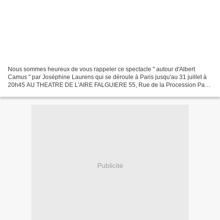
Nous sommes heureux de vous rappeler ce spectacle " autour d'Albert
Camus " par Joséphine Laurens qui se déroule à Paris jusqu'au 31 juillet à
20h45 AU THEATRE DE L'AIRE FALGUIERE 55, Rue de la Procession Paris
XV è Pour notre part , nous y serons , Denis...
Publicité