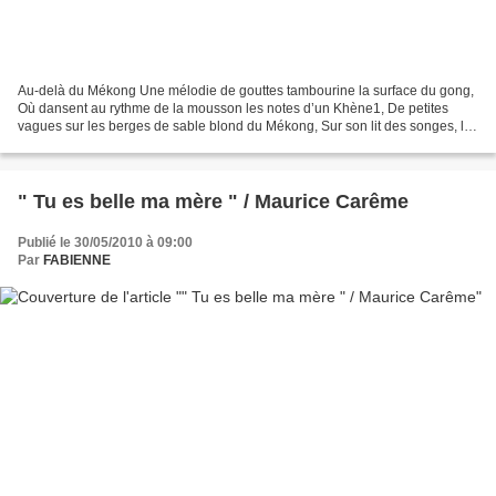
Au-delà du Mékong Une mélodie de gouttes tambourine la surface du gong,
Où dansent au rythme de la mousson les notes d’un Khène1, De petites
vagues sur les berges de sable blond du Mékong, Sur son lit des songes, le
temps s’allonge, et se traîne. Les...
" Tu es belle ma mère " / Maurice Carême
Publié le 30/05/2010 à 09:00
Par
FABIENNE