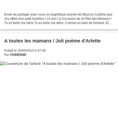
Envie de partager avec vous ce magnifique poème de Maurice Carême que
m'a offert mon petit Aurélien ( 10 ans ) à l'occasion de la Fête des Mamans !
Tu es belle ma mère Tu es belle ma mère, Comme un pain de froment. Et,
dans tes yeux d’enfant, Le monde...
A toutes les mamans / Joli poème d'Arlette
Publié le 30/05/2010 à 07:00
Par
FABIENNE