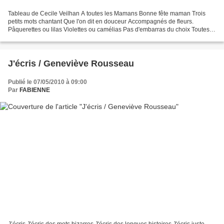
Tableau de Cecile Veilhan A toutes les Mamans Bonne fête maman Trois
petits mots chantant Que l'on dit en douceur Accompagnés de fleurs.
Pâquerettes ou lilas Violettes ou camélias Pas d'embarras du choix Toutes
ces fleurs sont pour toi. En simple bouquet...
J'écris / Geneviève Rousseau
Publié le 07/05/2010 à 09:00
Par
FABIENNE
J’écris J'écris des mots bizarres J'écris des longues histoires J'écris juste