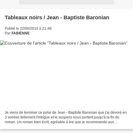
Tableaux noirs / Jean - Baptiste Baronian
Publié le 22/06/2010 à 21:48
Par
FABIENNE
Je viens de terminer ce polar de Jean - Baptiste Baronian que j'ai dévoré en
3 soirées tellement l'intrigue et le suspens nous portent jusqu'à la fin du
roman. Un roman bien écrit, agréable à lire que je recommande aux
personnes qui sont fans de polars...