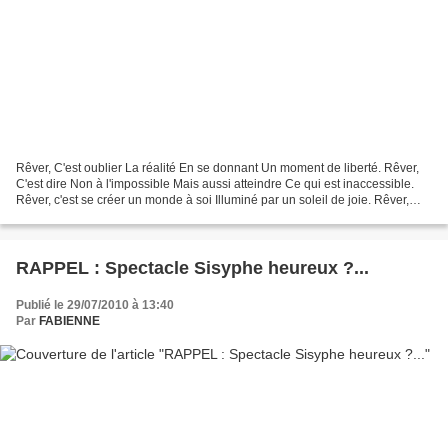
Rêver, C'est oublier La réalité En se donnant Un moment de liberté. Rêver,
C'est dire Non à l'impossible Mais aussi atteindre Ce qui est inaccessible.
Rêver, c'est se créer un monde à soi Illuminé par un soleil de joie. Rêver,
c'est toucher la beauté...
RAPPEL : Spectacle Sisyphe heureux ?...
Publié le 29/07/2010 à 13:40
Par
FABIENNE