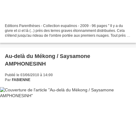
Editions Parenthèses - Collection eupalinos - 2009 - 96 pages " Il y a du
givre et ci et là (...) près des terres graves étonnamment distribuées. Cela
s'étend jusqu'au rideau de l'ombre portée aux premiers nuages. Tout près à
l'horizontale sans ouate,...
Au-delà du Mékong / Saysamone
AMPHONESINH
Publié le 03/06/2010 à 14:00
Par
FABIENNE