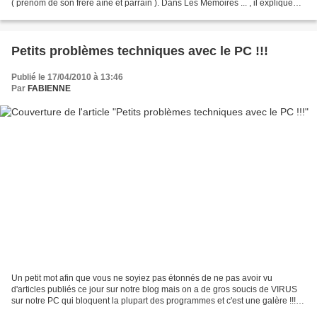
( prénom de son frère aîné et parrain ). Dans Les Mémoires ... , il explique
comment il a cru longtemps s'appeler François...
Petits problèmes techniques avec le PC !!!
Publié le 17/04/2010 à 13:46
Par
FABIENNE
Un petit mot afin que vous ne soyiez pas étonnés de ne pas avoir vu
d'articles publiés ce jour sur notre blog mais on a de gros soucis de VIRUS
sur notre PC qui bloquent la plupart des programmes et c'est une galère !!!
Je vous mets un petit mot depuis...