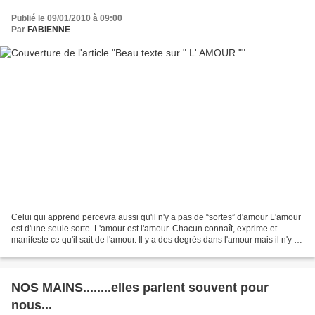
Publié le 09/01/2010 à 09:00
Par
FABIENNE
Celui qui apprend percevra aussi qu'il n'y a pas de “sortes” d'amour L'amour
est d'une seule sorte. L'amour est l'amour. Chacun connaît, exprime et
manifeste ce qu'il sait de l'amour. Il y a des degrés dans l'amour mais il n'y a
qu'une sorte d'amour....
NOS MAINS........elles parlent souvent pour
nous...