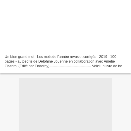
Un bien grand mot - Les mots de l'année revus et corrigés - 2019 - 100
pages - autoédité de Delphine Jouenne en collaboration avec Amélie
Chabrol (Edité par Enderby) ----------------------------------- Voici un livre de belle
facture que nous propose...