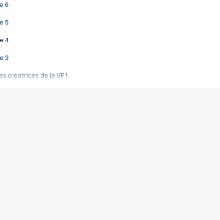
e 6
e 5
e 4
e 3
s créatrices de la VF !
e 2
e 1
e Mektoub My Love arrive enfin ! Rencontre avec Shaïn Boumedine et Sal
i : après Toni en famille
elle réalise le bouleversant Dites lui que je l'aime
ais ! Rencontre autour de Vie privée de Rebecca Zlotowski
 de Marguerite, Grave... Rencontre avec Ella Rumpf
 Les Rêveurs, un film intime sur la santé mentale