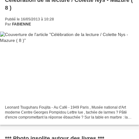
Célébration de la lecture / Colette Nys - Mazure (
8 )
Publié le 16/05/2013 à 10:28
Par
FABIENNE
Leonard Tsuguharu Foujita - Au Café - 1949 Paris , Musée national d'Art
moderne Centre Georges Pompidou Lettre lue , tachée de larmes ? Pâté
d'encre compromettant la réponse ébauchée ? Sur la table en marbre : la
plume et l'encrier , le verre sur la soucoupe...
*** Photo insolite autour des livres ***