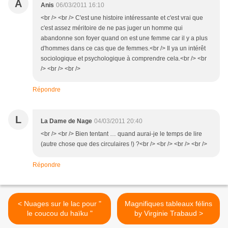
A
Anis
06/03/2011 16:10
<br /> <br /> C'est une histoire intéressante et c'est vrai que
c'est assez méritoire de ne pas juger un homme qui
abandonne son foyer quand on est une femme car il y a plus
d'hommes dans ce cas que de femmes.<br /> Il ya un intérêt
sociologique et psychologique à comprendre cela.<br /> <br
/> <br /> <br />
Répondre
L
La Dame de Nage
04/03/2011 20:40
<br /> <br /> Bien tentant … quand aurai-je le temps de lire
(autre chose que des circulaires !) ?<br /> <br /> <br /> <br />
Répondre
< Nuages sur le lac pour "
Magnifiques tableaux félins
le coucou du haïku "
by Virginie Trabaud >