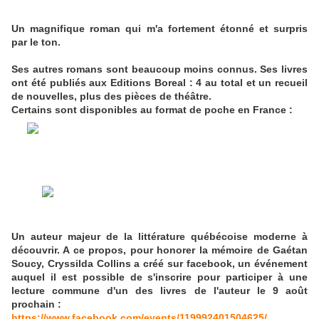
pas idée, et tout cela surpassait peut être la tête d'un
bambin qui, tout ailé fût-il, m'arrivait à peine à la cuisse".
Un magnifique roman qui m'a fortement étonné et surpris
par le ton.
Ses autres romans sont beaucoup moins connus. Ses livres
ont été publiés aux Editions Boreal : 4 au total et un recueil
de nouvelles, plus des pièces de théâtre.
Certains sont disponibles au format de poche en France :
Un auteur majeur de la littérature québécoise moderne à
découvrir. A ce propos, pour honorer la mémoire de Gaétan
Soucy, Cryssilda Collins a créé sur facebook, un événement
auquel il est possible de s'inscrire pour participer à une
lecture commune d'un des livres de l'auteur le 9 août
prochain :
https://www.facebook.com/events/119992401504625/