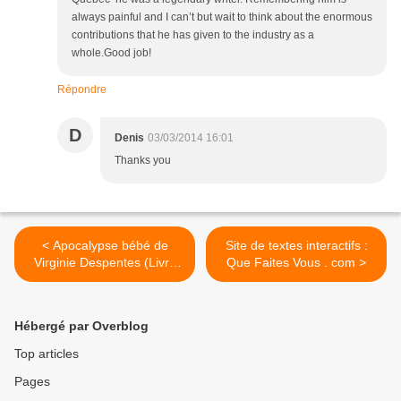
always painful and I can’t but wait to think about the enormous
contributions that he has given to the industry as a
whole.Good job!
Répondre
D
Denis
03/03/2014 16:01
Thanks you
< Apocalypse bébé de
Site de textes interactifs :
Virginie Despentes (Livre
Que Faites Vous . com >
de Poche)
Hébergé par Overblog
Top articles
Pages