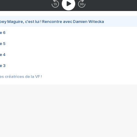
bey Maguire, c'est lui ! Rencontre avec Damien Witecka
e 6
e 5
e 4
e 3
s créatrices de la VF !
e 2
e 1
e Mektoub My Love arrive enfin ! Rencontre avec Shaïn Boumedine et Sal
i : après Toni en famille
elle réalise le bouleversant Dites lui que je l'aime