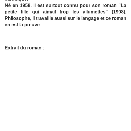
Né en 1958, il est surtout connu pour son roman "La
petite fille qui aimait trop les allumettes" (1998).
Philosophe, il travaille aussi sur le langage et ce roman
en est la preuve.
Extrait du roman :
"Je posais la main sur la tête du bambin, où c'était blond et
doux et me faisais de l'effet, je vous jure. C'est que plus
d'une fois sur les illustrations nous en avions vu, mon frère
et moi, en train de s'élever dans les airs à l'instar des ballons
à cause des petites ailes qu'ils ont dans le dos et qu'ils
conservent un certain nombre d'années en souvenir des
limbes tant que la mue ne s'est pas achevée, et minute
papillon ! Pas question que tu me fasses le coup de
l'ascension avant que j'en aie terminé avec toi ! Je lui ai mis
donc la main sur la tête, comme je disais, mais peut-être ne
saisissait-il rien aux sons qui me jaillissaient de la langue
comme d'un tremplin d'une souplesse extraordinaire, qui
sait ? Les mots se forment dans l'enceinte de mes joues et
ma langue les balaie au-dehors avec une célérité dont on n'a