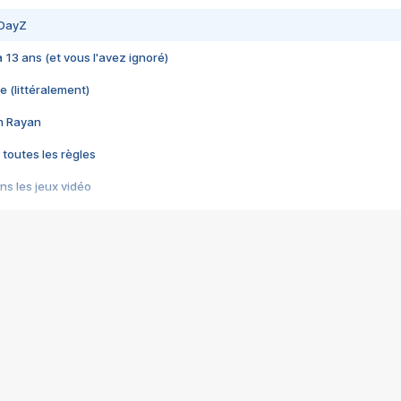
 DayZ
 a 13 ans (et vous l'avez ignoré)
e (littéralement)
im Rayan
 toutes les règles
s les jeux vidéo
us choquant de Rockstar ? - Le scandale BULLY
e plus moche de Steam
du RÊVE tourne au CAUCHEMAR
pendant 8 heures
it… à tort
umiliés par un jeu vidéo