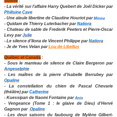
Suisse
:
- La vérité sur l'affaire Harry Quebert de Joël Dicker par
Philisine Cave
- Une aïeule libertine de Claudine Houriot par
Minou
- Quidam de Thierry Luterbacher par
Natiora
- Chateau de sable de Frederik Peeters et Pierre-Oscar
Levy par
Julie
- Le silence d'Ilona de Vincent Philippe par
Natiora
- Je de Yves Velan par
Lou de Libellus
Québec et Canada
:
-
Sous le manteau de silence de Claire Bergeron par
Angeselphie
- Les maîtres de la pierre d'Isabelle Berrubey par
Opaline
- La constellation du chien de Pascal Chevarie
(théâtre) par
Catherine
- Kuessipan de Naomi Fontaine par
Anis
- Vengeance (Tome 1 : le glaive de Dieu) d'Hervé
Gagnon par
Opaline
- Les deux saisons du faubourg de Mylène Gilbert-