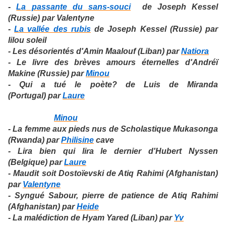
-
La passante du sans-souci
de Joseph Kessel
(Russie) par Valentyne
-
La vallée des rubis
de Joseph Kessel (Russie) par
lilou soleil
- Les désorientés d'Amin Maalouf (Liban) par
Natiora
- Le livre des brèves amours éternelles d'Andréï
Makine (Russie) par
Minou
- Qui a tué le poète? de Luis de Miranda
(Portugal) par
Laure
- Une langue venue d'ailleurs d'Akira Mizubayashi
(Japon) par
Minou
- La femme aux pieds nus de Scholastique Mukasonga
(Rwanda) par
Philisine
cave
- Lira bien qui lira le dernier d'Hubert Nyssen
(Belgique) par
Laure
- Maudit soit Dostoïevski de Atiq Rahimi (Afghanistan)
par
Valentyne
- Syngué Sabour, pierre de patience de Atiq Rahimi
(Afghanistan) par
Heide
- La malédiction de Hyam Yared (Liban) par
Yv