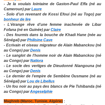
- Je la voulais lointaine de Gaston-Paul Effa (né au
Cameroun) par
Laure
- Solo d'un revenant de Kossi Efoui (né au Togo) par
bonheur de lire
- L'étrange rêve d'une femme inachevée de Libar
Fofana (né en Guinée) par
Claire
- Des fourmis dans la bouche de Khadi Hane (née au
Sénégal) par
Philisine Cave
- Ecrivain et oiseau migrateur de Alain Mabanckou (né
au Congo) par
Denis
- Le sanglot de l'homme noir de Alain Mabanckou (né
au Congo) par
Natiora
- Le socle des vertiges de Dieudonné Niangouna (né
au Congo) par
Denis
- Le dernier de l'empire de Sembène Ousmane (né au
Sénégal) par
Lou de Libellus
- Un fou noir au pays des blancs de Pie Tshibanda (né
au Congo) par
Angeselphie
Maghreb (Maroc, Tunisie, Algérie)
: