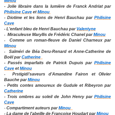
Minou
- Jolie libraire dans la lumière de Franck Andriat par
Philisine Cave
et
Minou
- Diotime et les lions de Henri Bauchau par
Philisine
Cave
- L'enfant bleu de Henri Bauchau par
Valentyne
Miraculeuse Maryllis de Frédéric Chanel par
Minou
-
Comme un roman-fleuve de Daniel Charneux par
-
Minou
Saïméri de Béa Deru-Renard et Anne-Catherine de
-
Boël par
Catherine
- Passés imparfaits de Patrick Dupuis par
Philisine
Cave
et
Minou
Prstigidi'saveurs d'Amandine Fairon et Olivier
-
Bauche par
Minou
-
Petits contes amoureux de Gudule et Ribeyron par
Catherine
- Trois ombres au soleil de John Henry par
Philisine
Cave
-
Compartiment auteurs par
Minou
- La dame de l'abeille de Françoise Houdart par
Minou