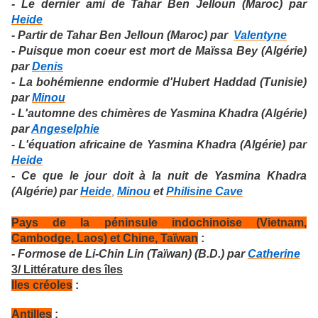
- Le dernier ami de Tahar Ben Jelloun (Maroc) par
Heide
- Partir de Tahar Ben Jelloun (Maroc) par
Valentyne
- Puisque mon coeur est mort de Maïssa Bey (Algérie)
par
Denis
- La bohémienne endormie d'Hubert Haddad (Tunisie)
par
Minou
- L'automne des chimères de Yasmina Khadra (Algérie)
par
Angeselphie
- L'équation africaine de Yasmina Khadra (Algérie) par
Heide
- Ce que le jour doit à la nuit de Yasmina Khadra
(Algérie) par
Heide
Minou
et
Philisine Cave
,
Pays de la péninsule indochinoise (Vietnam,
Cambodge, Laos) et Chine, Taïwan
:
- Formose de Li-Chin Lin (Taïwan) (B.D.) par
Catherine
3/ Littérature des îles
Iles créoles
:
Antilles
: