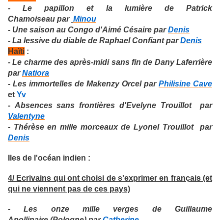
- Le papillon et la lumière de Patrick
Chamoiseau par
Minou
- Une saison au Congo d'Aimé Césaire par
Denis
- La lessive du diable de Raphael Confiant par
Denis
Haïti
:
- Le charme des après-midi sans fin de Dany Laferrière
par
Natiora
- Les immortelles de Makenzy Orcel par
Philisine Cave
et
Yv
- Absences sans frontières d'Evelyne Trouillot par
Valentyne
- Thérèse en mille morceaux de Lyonel Trouillot par
Denis
Iles de l'océan indien :
4/ Ecrivains qui ont choisi de s'exprimer en français (et
qui ne viennent pas de ces pays)
- Les onze mille verges de Guillaume
Apollinaire (Pologne) par
Catherine