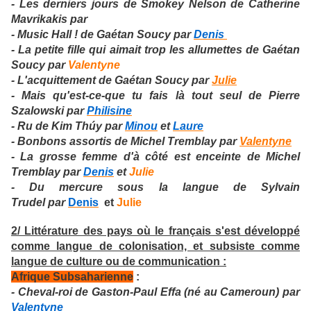
- Les derniers jours de Smokey Nelson de Catherine
Mavrikakis par
- Music Hall ! de Gaétan Soucy par
Denis
- La petite fille qui aimait trop les allumettes de Gaétan
Soucy par
Valentyne
- L'acquittement de Gaétan Soucy par
Julie
- Mais qu'est-ce-que tu fais là tout seul de Pierre
Szalowski par
Philisine
- Ru de Kim Thúy par
Minou
et
Laure
- Bonbons assortis de Michel Tremblay par
Valentyne
- La grosse femme d'à côté est enceinte de Michel
Tremblay par
Denis
et
Julie
- Du mercure sous la langue de Sylvain
Trudel par
Denis
et
Julie
2/ Littérature des pays où le français s'est développé
comme langue de colonisation, et subsiste comme
langue de culture ou de communication :
Afrique Subsaharienne
:
- Cheval-roi de Gaston-Paul Effa (né au Cameroun) par
Valentyne