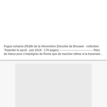
Fugue romaine d'Edith de la Héronnière (Desclée de Brouwer - collection
"Arpenter le sacré - juin 2018 - 176 pages) ----------------------------------- Rien
de mieux pour s’imprégner de Rome que de marcher même si la traversée
des rues est très "sportive...