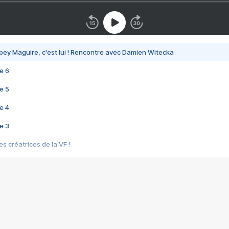
bey Maguire, c'est lui ! Rencontre avec Damien Witecka
e 6
e 5
e 4
e 3
s créatrices de la VF !
e 2
e 1
e Mektoub My Love arrive enfin ! Rencontre avec Shaïn Boumedine et Sal
i : après Toni en famille