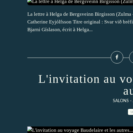
La lettre à Helga de Bergsveinn Birgisson (Zulma -
Catherine Eyjólfsson Titre original : Svar við bréfi 
Bjarni Gíslason, écrit à Helga...
L'invitation au v
au
SALONS -
1