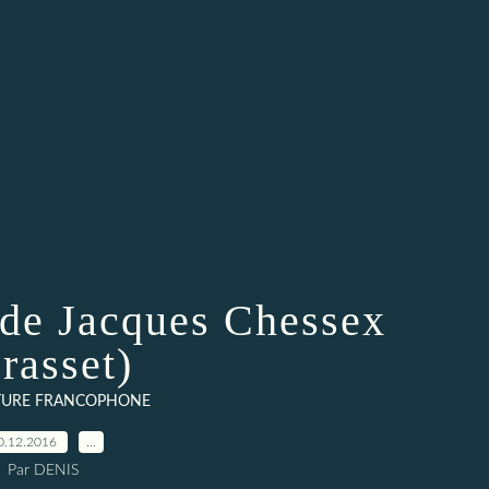
 de Jacques Chessex
rasset)
ATURE FRANCOPHONE
0.12.2016
…
Par DENIS