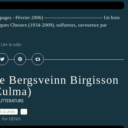
ges - Février 2006) ---------------------------------- Un bien
acques Chessex (1934-2009), sulfureux, savoureux par
Lire la suite
de Bergsveinn Birgisson
Zulma)
LITTERATURE
8.12.2016
…
Par DENIS