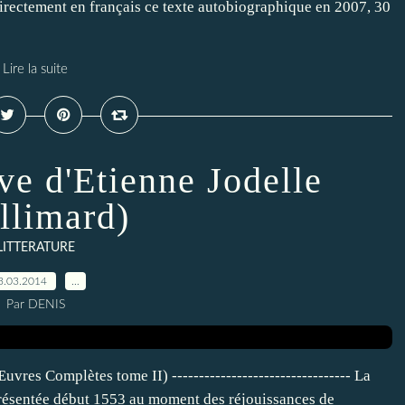
it directement en français ce texte autobiographique en 2007, 30
Lire la suite
ve d'Etienne Jodelle
llimard)
LITTERATURE
3.03.2014
…
Par DENIS
vres Complètes tome II) --------------------------------- La
eprésentée début 1553 au moment des réjouissances de