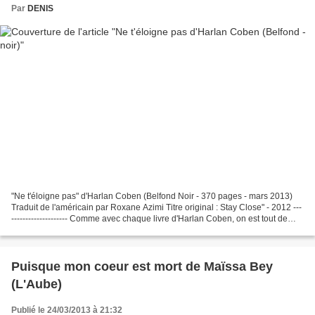
Par
DENIS
"Ne t'éloigne pas" d'Harlan Coben (Belfond Noir - 370 pages - mars 2013)
Traduit de l'américain par Roxane Azimi Titre original : Stay Close" - 2012 ---
-------------------- Comme avec chaque livre d'Harlan Coben, on est tout de
suite plongé dans un suspens...
Puisque mon coeur est mort de Maïssa Bey
(L'Aube)
Publié le 24/03/2013 à 21:32