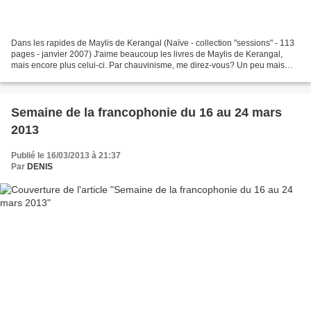
Dans les rapides de Maylis de Kerangal (Naïve - collection "sessions" - 113
pages - janvier 2007) J'aime beaucoup les livres de Maylis de Kerangal,
mais encore plus celui-ci. Par chauvinisme, me direz-vous? Un peu mais
pas que cela heureusement. Car il...
Semaine de la francophonie du 16 au 24 mars
2013
Publié le 16/03/2013 à 21:37
Par
DENIS