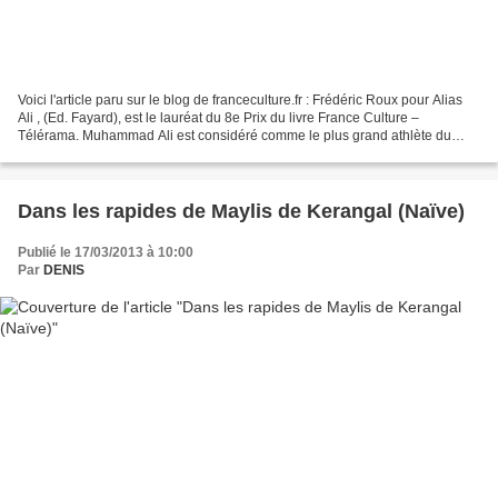
Voici l'article paru sur le blog de franceculture.fr : Frédéric Roux pour Alias
Ali , (Ed. Fayard), est le lauréat du 8e Prix du livre France Culture –
Télérama. Muhammad Ali est considéré comme le plus grand athlète du
siècle dernier, on peut lire à...
Dans les rapides de Maylis de Kerangal (Naïve)
Publié le 17/03/2013 à 10:00
Par
DENIS