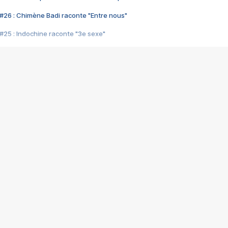
#26 : Chimène Badi raconte "Entre nous"
#25 : Indochine raconte "3e sexe"
#24 : Zaho raconte "C'est chelou"
#23 : Patrick Bruel raconte "Au café des délices"
#22 : Kyo raconte "Le chemin"
#21 : Nolwenn Leroy raconte "Cassé"
#20 : Patrick Hernandez raconte "Born to be alive"
#19 : Lorie raconte "Près de moi"
#18 : Michael Jones raconte "A nos actes manqués" (avec Jean-Jacque
#17 : Khaled raconte "Aïcha"
#16 : Corneille raconte "Parce qu'on vient de loin"
#15 : Indochine raconte "L'aventurier"