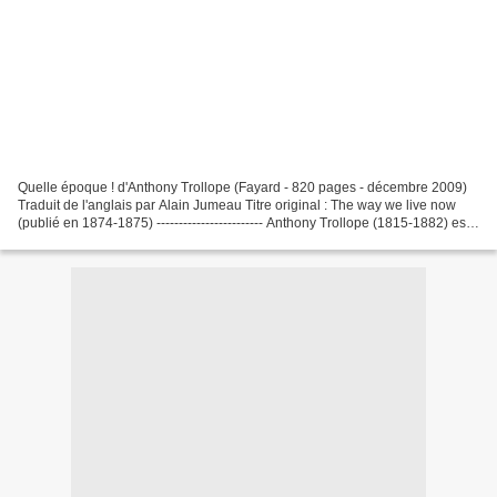
Quelle époque ! d'Anthony Trollope (Fayard - 820 pages - décembre 2009)
Traduit de l'anglais par Alain Jumeau Titre original : The way we live now
(publié en 1874-1875) ------------------------ Anthony Trollope (1815-1882) est
un auteur anglais de l'époque...