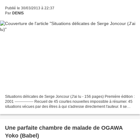
Publié le 30/03/2013 à 22:37
Par
DENIS
Situations délicates de Serge Joncour (J'ai lu - 156 pages) Première édition :
2001 --------------- Recueil de 45 courtes nouvelles impossible à résumer. 45
situations vécues par des êtres à qui s'adresse directement l'auteur. Il se
dégage beaucoup d'humour...
Une parfaite chambre de malade de OGAWA
Yoko (Babel)