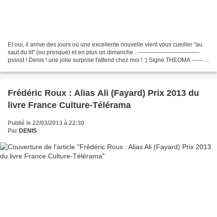
Et oui, il arrive des jours où une excellente nouvelle vient vous cueiller "au
saut du lit" (ou presque) et en plus un dimanche : --------------------------------
psssst ! Denis ! une jolie surprise t'attend chez moi ! :) Signé THEOMA ---------
----------...
Frédéric Roux : Alias Ali (Fayard) Prix 2013 du
livre France Culture-Télérama
Publié le 22/03/2013 à 22:30
Par
DENIS