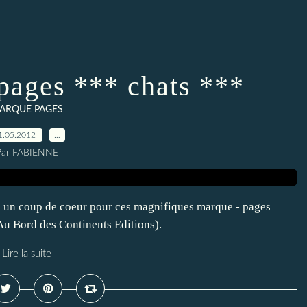
ages *** chats ***
ARQUE PAGES
1.05.2012
…
Par FABIENNE
eu un coup de coeur pour ces magnifiques marque - pages
 Au Bord des Continents Editions).
Lire la suite