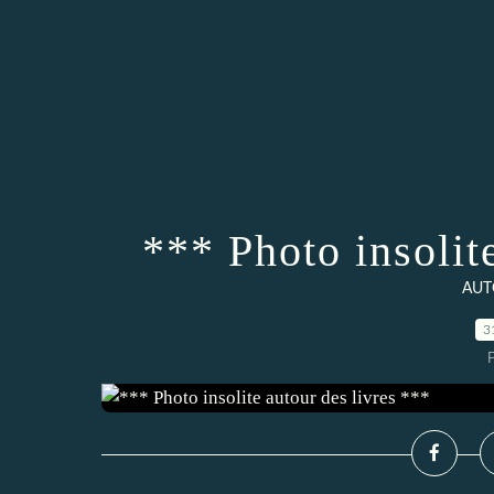
*** Photo insolit
AUT
3