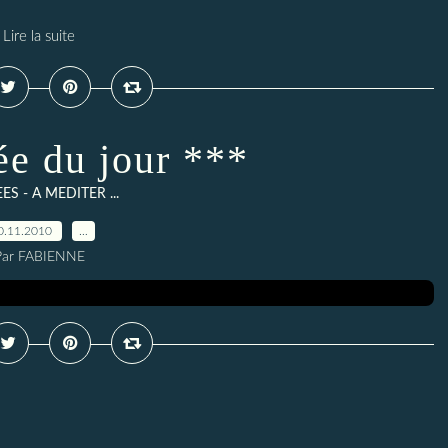
Lire la suite
ée du jour ***
ES - A MEDITER ...
0.11.2010
…
Par FABIENNE