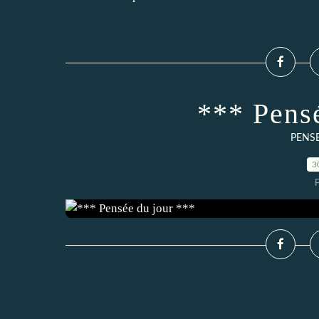
*** Pens
PENSE
3