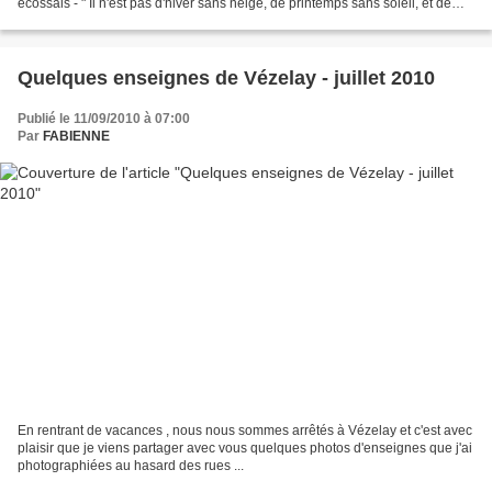
écossais - " Il n'est pas d'hiver sans neige, de printemps sans soleil, et de
joie sans être partagée."...
Quelques enseignes de Vézelay - juillet 2010
Publié le 11/09/2010 à 07:00
Par
FABIENNE
En rentrant de vacances , nous nous sommes arrêtés à Vézelay et c'est avec
plaisir que je viens partager avec vous quelques photos d'enseignes que j'ai
photographiées au hasard des rues ...