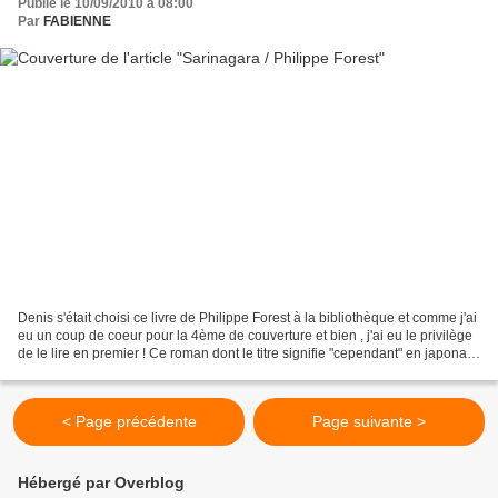
Publié le 10/09/2010 à 08:00
Par
FABIENNE
Denis s'était choisi ce livre de Philippe Forest à la bibliothèque et comme j'ai
eu un coup de coeur pour la 4ème de couverture et bien , j'ai eu le privilège
de le lire en premier ! Ce roman dont le titre signifie "cependant" en japonais,
se déroule...
< Page précédente
Page suivante >
Hébergé par Overblog