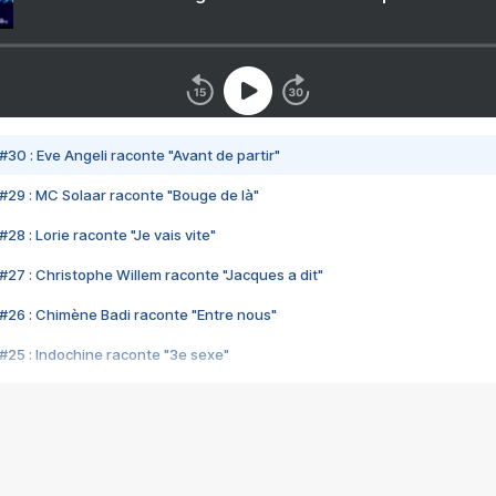
#30 : Eve Angeli raconte "Avant de partir"
#29 : MC Solaar raconte "Bouge de là"
28 : Lorie raconte "Je vais vite"
#27 : Christophe Willem raconte "Jacques a dit"
#26 : Chimène Badi raconte "Entre nous"
#25 : Indochine raconte "3e sexe"
#24 : Zaho raconte "C'est chelou"
#23 : Patrick Bruel raconte "Au café des délices"
#22 : Kyo raconte "Le chemin"