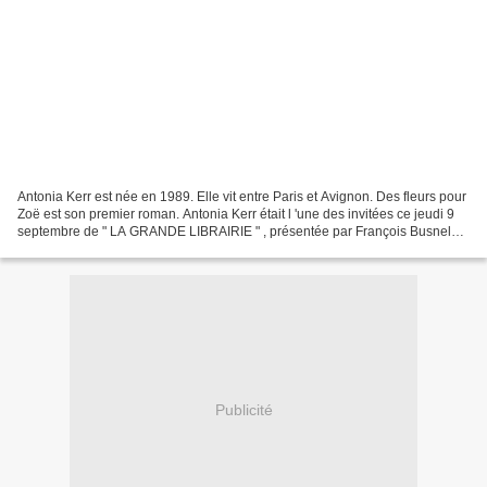
Antonia Kerr est née en 1989. Elle vit entre Paris et Avignon. Des fleurs pour
Zoë est son premier roman. Antonia Kerr était l 'une des invitées ce jeudi 9
septembre de " LA GRANDE LIBRAIRIE " , présentée par François Busnel
sur France 5 et cela m'a fait...
Publicité