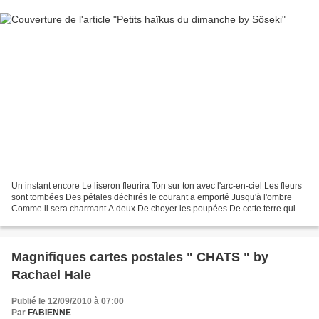
Un instant encore Le liseron fleurira Ton sur ton avec l'arc-en-ciel Les fleurs
sont tombées Des pétales déchirés le courant a emporté Jusqu'à l'ombre
Comme il sera charmant A deux De choyer les poupées De cette terre qui
sait Un éclair jaillira Dans...
Magnifiques cartes postales " CHATS " by
Rachael Hale
Publié le 12/09/2010 à 07:00
Par
FABIENNE