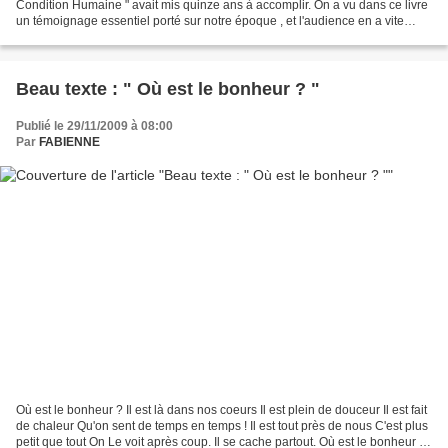
Condition Humaine " avait mis quinze ans à accomplir. On a vu dans ce livre
un témoignage essentiel porté sur notre époque , et l'audience en a vite
dépassé nos frontières....
Beau texte : " Où est le bonheur ? "
Publié le 29/11/2009 à 08:00
Par
FABIENNE
Où est le bonheur ? Il est là dans nos coeurs Il est plein de douceur Il est fait
de chaleur Qu'on sent de temps en temps ! Il est tout près de nous C'est plus
petit que tout On Le voit après coup. Il se cache partout. Où est le bonheur ?