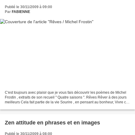
Publié le 30/11/2009 à 09:00
Par
FABIENNE
C'est toujours avec plaisir que je vous fais découvrir les poèmes de Michel
Frostin , extraits de son recueil " Quatre saisons ". Rêves Rêver à des jours
meilleurs Cela fait partie de la vie Sourire , en pensant au bonheur, Vivre ces
instants et se dire...
Zen attitude en phrases et en images
Publié le 30/11/2009 à 08:00