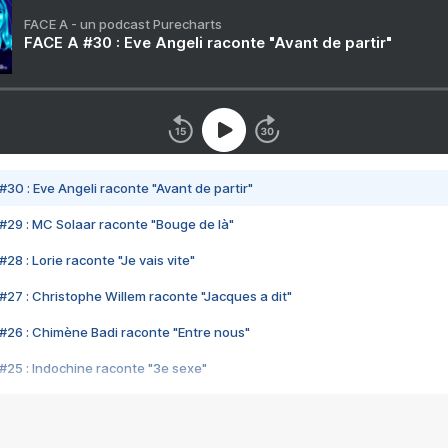
FACE A - un podcast Purecharts
FACE A #30 : Eve Angeli raconte "Avant de partir"
#30 : Eve Angeli raconte "Avant de partir"
#29 : MC Solaar raconte "Bouge de là"
28 : Lorie raconte "Je vais vite"
#27 : Christophe Willem raconte "Jacques a dit"
#26 : Chimène Badi raconte "Entre nous"
#25 : Indochine raconte "3e sexe"
#24 : Zaho raconte "C'est chelou"
#23 : Patrick Bruel raconte "Au café des délices"