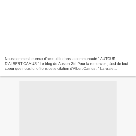
Nous sommes heureux d'acceuillir dans la communauté " AUTOUR
D'ALBERT CAMUS " Le blog de Austen Girl Pour la remercier , c'est de tout
coeur que nous lui offrons cette citation d'Albert Camus : " La vraie
générosité envers l'avenir consiste à tout donner...