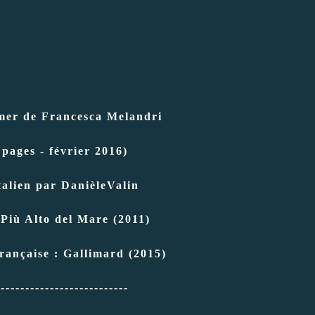
 mer de Francesca Melandri
 pages - février 2016)
italien par DanièleValin
: Più Alto del Mare (2011)
rançaise : Gallimard (2015)
---------------------------