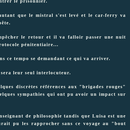
trer le prisonnier.
autant que le mistral s'est levé et le car-ferry va
pête.
êcher le retour et il va falloir passer une nuit
rotocole pénitentiaire...
ans ce tempo se demandant ce qui va arriver.
 sera leur seul interlocuteur.
elques discrètes références aux "brigades rouges"
uelques sympathies qui ont pu avoir un impact sur
enseignant de philosophie tandis que Luisa est une
urait pu les rapprocher sans ce voyage au "bout